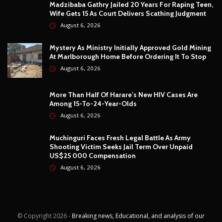
Madzibaba Gathry Jailed 20 Years For Raping Teen,
Wife Gets 15 As Court Delivers Scathing Judgment
August 6, 2026
Mystery As Ministry Initially Approved Gold Mining
At Marlborough Home Before Ordering It To Stop
August 6, 2026
More Than Half Of Harare’s New HIV Cases Are
Among 15-To-24-Year-Olds
August 6, 2026
Muchinguri Faces Fresh Legal Battle As Army
Shooting Victim Seeks Jail Term Over Unpaid
US$25 000 Compensation
August 6, 2026
© Copyright
2026 -
Breaking news, Educational, and analysis of our