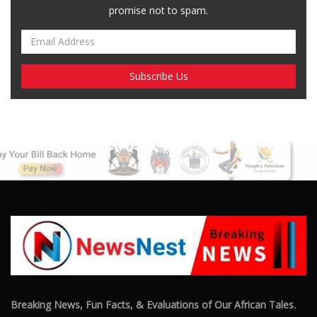
promise not to spam.
Breaking News, Fun Facts, & Evaluations of Our African Tales.