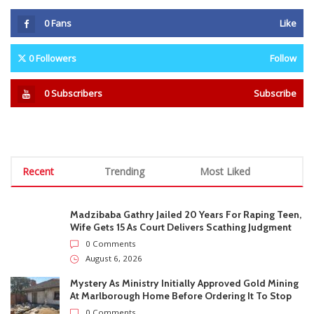
0
Fans
Like
0
Followers
Follow
0
Subscribers
Subscribe
Recent
Trending
Most Liked
Madzibaba Gathry Jailed 20 Years For Raping Teen,
Wife Gets 15 As Court Delivers Scathing Judgment
0 Comments
August 6, 2026
Mystery As Ministry Initially Approved Gold Mining
At Marlborough Home Before Ordering It To Stop
0 Comments