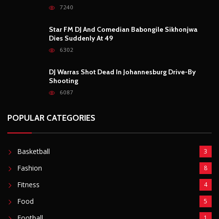
7240
Star FM DJ And Comedian Babongile Sikhonjwa
Dies Suddenly At 49
6302
DJ Warras Shot Dead In Johannesburg Drive-By
Shooting
6087
POPULAR CATEGORIES
Basketball
3
Fashion
8
Fitness
4
Food
5
Football
1