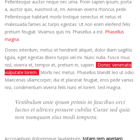
Pellentesque auctor neque nec urna. Proin sapien ipsum, porta
a, auctor quis, euismod ut, mi. Aenean viverra rhoncus pede.
Pellentesque habitant morbi tristique senectus et netus et
malesuada fames ac turpis egestas. Ut non enim eleifend felis
pretium feugiat. Vivamus quis mi. Phasellus a est.
Phasellus
magna.
Donec interdum, metus et hendrerit aliquet, dolor diam sagittis
ligula, eget egestas libero turpis vel mi. Nunc nulla. Fusce risus
nisl, viverra et, tempor et, pretium in, sapien.
Donec venenatis
vulputate lorem.
Morbi nec metus. Phasellus blandit leo ut odio.
Maecenas ullamcorper, dui et placerat feugiat, eros pede varius
nisi, condimentum viverra felis nunc et lorem. Sed magna.
Vestibulum ante ipsum primis in faucibus orci
luctus et ultrices posuere cubilia Curae sed quia
non numquam eius modi tempora.
Accusantium doloremque laudantium,
totam rem aperiam
,