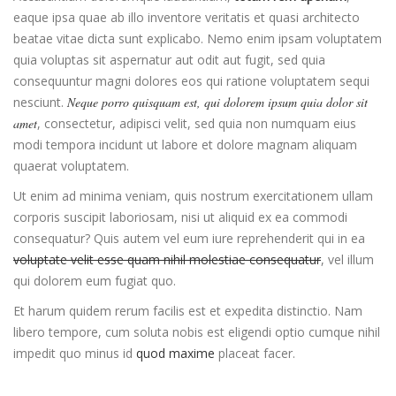
eaque ipsa quae ab illo inventore veritatis et quasi architecto
beatae vitae dicta sunt explicabo. Nemo enim ipsam voluptatem
quia voluptas sit aspernatur aut odit aut fugit, sed quia
consequuntur magni dolores eos qui ratione voluptatem sequi
nesciunt.
Neque porro quisquam est, qui dolorem ipsum quia dolor sit
amet
, consectetur, adipisci velit, sed quia non numquam eius
modi tempora incidunt ut labore et dolore magnam aliquam
quaerat voluptatem.
Ut enim ad minima veniam, quis nostrum exercitationem ullam
corporis suscipit laboriosam, nisi ut aliquid ex ea commodi
consequatur? Quis autem vel eum iure reprehenderit qui in ea
voluptate velit esse quam nihil molestiae consequatur
, vel illum
qui dolorem eum fugiat quo.
Et harum quidem rerum facilis est et expedita distinctio. Nam
libero tempore, cum soluta nobis est eligendi optio cumque nihil
impedit quo minus id
quod maxime
placeat facer.