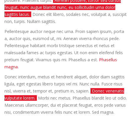
posuere. Praesent turpis.
Aenean posuere, tortor sed cursus
feugiat, nunc augue blandit nunc, eu sollicitudin urna dolor
sagittis lacus.
Donec elit libero, sodales nec, volutpat a, suscipit
non, turpis. Nullam sagittis.
Pellentesque auctor neque nec urna. Proin sapien ipsum, porta
a, auctor quis, euismod ut, mi. Aenean viverra rhoncus pede.
Pellentesque habitant morbi tristique senectus et netus et
malesuada fames ac turpis egestas. Ut non enim eleifend felis
pretium feugiat. Vivamus quis mi. Phasellus a est.
Phasellus
magna.
Donec interdum, metus et hendrerit aliquet, dolor diam sagittis
ligula, eget egestas libero turpis vel mi. Nunc nulla. Fusce risus
nisl, viverra et, tempor et, pretium in, sapien.
Donec venenatis
vulputate lorem.
Morbi nec metus. Phasellus blandit leo ut odio.
Maecenas ullamcorper, dui et placerat feugiat, eros pede varius
nisi, condimentum viverra felis nunc et lorem. Sed magna.