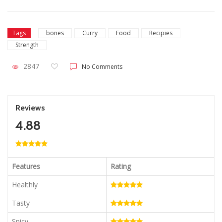
Tags
bones
Curry
Food
Recipies
Strength
2847
No Comments
Reviews
4.88
Features
Rating
Healthly
Tasty
Spicy