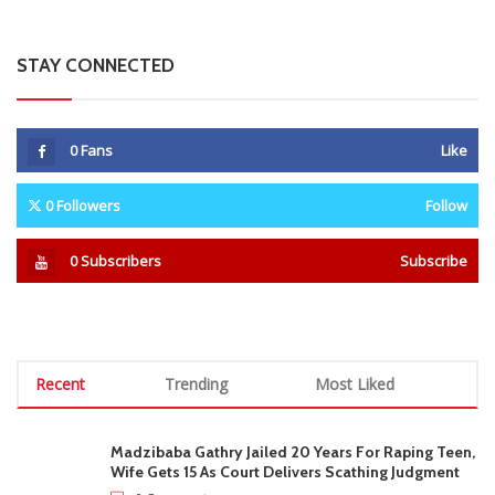
STAY CONNECTED
0
Fans
Like
0
Followers
Follow
0
Subscribers
Subscribe
Recent
Trending
Most Liked
Madzibaba Gathry Jailed 20 Years For Raping Teen,
Wife Gets 15 As Court Delivers Scathing Judgment