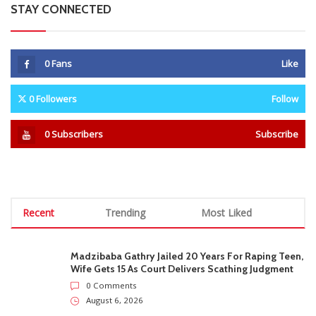
STAY CONNECTED
0
Fans
Like
0
Followers
Follow
0
Subscribers
Subscribe
Recent
Trending
Most Liked
Madzibaba Gathry Jailed 20 Years For Raping Teen,
Wife Gets 15 As Court Delivers Scathing Judgment
0 Comments
August 6, 2026