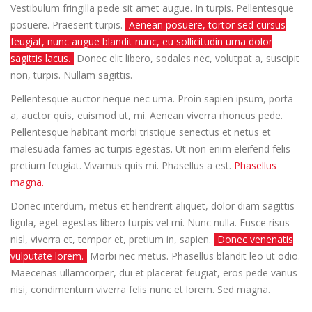
Vestibulum fringilla pede sit amet augue. In turpis. Pellentesque
posuere. Praesent turpis.
Aenean posuere, tortor sed cursus
feugiat, nunc augue blandit nunc, eu sollicitudin urna dolor
sagittis lacus.
Donec elit libero, sodales nec, volutpat a, suscipit
non, turpis. Nullam sagittis.
Pellentesque auctor neque nec urna. Proin sapien ipsum, porta
a, auctor quis, euismod ut, mi. Aenean viverra rhoncus pede.
Pellentesque habitant morbi tristique senectus et netus et
malesuada fames ac turpis egestas. Ut non enim eleifend felis
pretium feugiat. Vivamus quis mi. Phasellus a est.
Phasellus
magna.
Donec interdum, metus et hendrerit aliquet, dolor diam sagittis
ligula, eget egestas libero turpis vel mi. Nunc nulla. Fusce risus
nisl, viverra et, tempor et, pretium in, sapien.
Donec venenatis
vulputate lorem.
Morbi nec metus. Phasellus blandit leo ut odio.
Maecenas ullamcorper, dui et placerat feugiat, eros pede varius
nisi, condimentum viverra felis nunc et lorem. Sed magna.