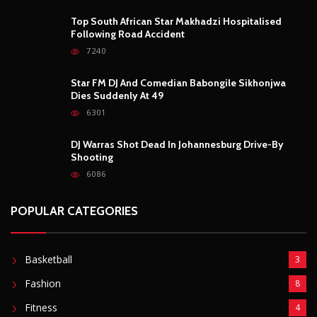
Top South African Star Makhadzi Hospitalised
Following Road Accident
7240
Star FM DJ And Comedian Babongile Sikhonjwa
Dies Suddenly At 49
6301
DJ Warras Shot Dead In Johannesburg Drive-By
Shooting
6086
POPULAR CATEGORIES
Basketball
3
Fashion
8
Fitness
4