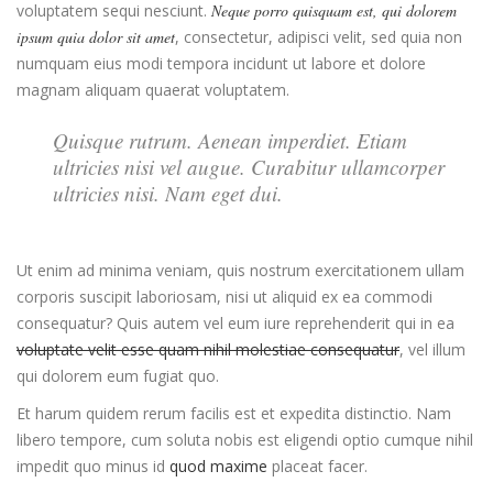
voluptatem sequi nesciunt.
Neque porro quisquam est, qui dolorem
ipsum quia dolor sit amet
, consectetur, adipisci velit, sed quia non
numquam eius modi tempora incidunt ut labore et dolore
magnam aliquam quaerat voluptatem.
Quisque rutrum. Aenean imperdiet. Etiam
ultricies nisi vel augue. Curabitur ullamcorper
ultricies nisi. Nam eget dui.
Ut enim ad minima veniam, quis nostrum exercitationem ullam
corporis suscipit laboriosam, nisi ut aliquid ex ea commodi
consequatur? Quis autem vel eum iure reprehenderit qui in ea
voluptate velit esse quam nihil molestiae consequatur
, vel illum
qui dolorem eum fugiat quo.
Et harum quidem rerum facilis est et expedita distinctio. Nam
libero tempore, cum soluta nobis est eligendi optio cumque nihil
impedit quo minus id
quod maxime
placeat facer.